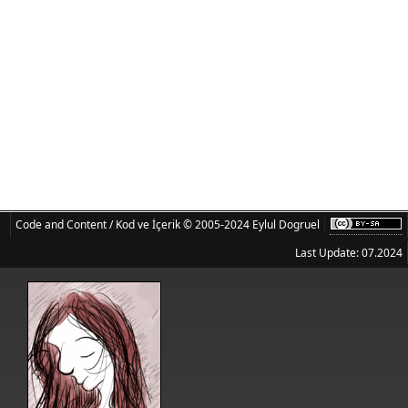
Code and Content / Kod ve İçerik © 2005-2024 Eylul Dogruel
Last Update: 07.2024