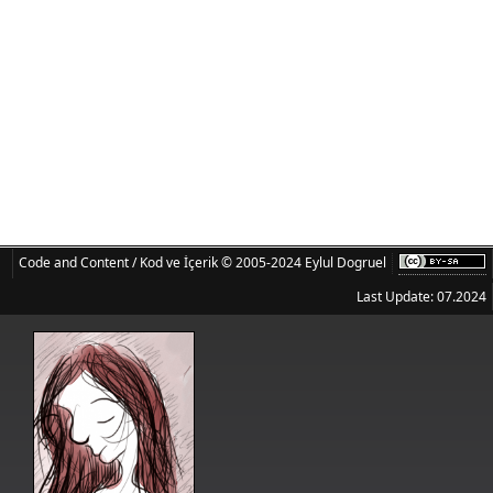
Code and Content / Kod ve İçerik © 2005-2024 Eylul Dogruel
Last Update: 07.2024